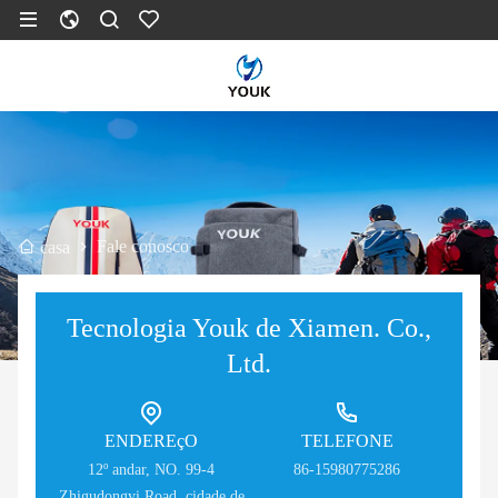
Fale conosco
casa
Tecnologia Youk de Xiamen. Co.,
Ltd.
ENDEREçO
TELEFONE
12º andar, NO. 99-4
86-15980775286
Zhigudongyi Road, cidade de