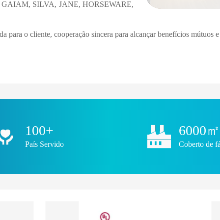
 GAIAM, SILVA, JANE, HORSEWARE,
da para o cliente, cooperação sincera para alcançar benefícios mútuos 
100+
6000㎡
País Servido
Coberto de fá