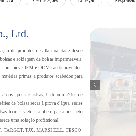
ennicza
Certificações
Entregar
Responsabi
., Ltd.
ção de produtos de alta qualidade desde
 bolsas e soldagem de bolsas impermeáveis,
olsas por mês. OEM e ODM são bem-vindos,
 matérias-primas a produtos acabados para
ários tipos de bolsas, incluindo séries de
 séries de bolsas secas à prova d'água, séries
bolsas térmicas etc. Também passamos pelo
rece uma solução profissional.
MART, TARGET, TJX, MARSHELL, TESCO,