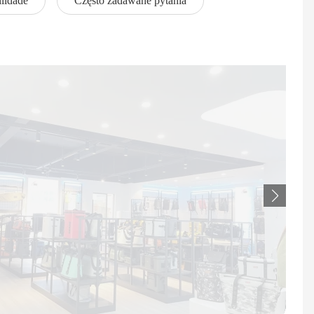
lidade
Często zadawane pytania